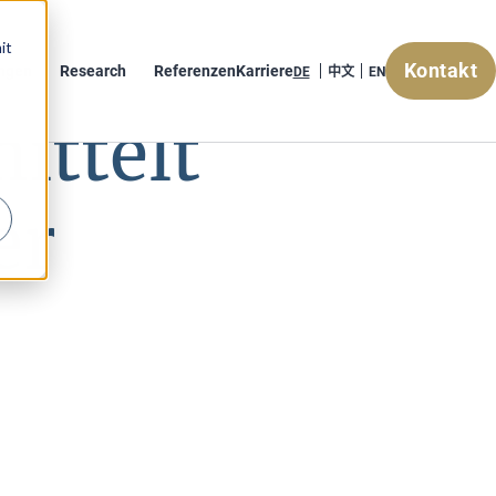
it
Kontakt
ungen
Research
Referenzen
Karriere
ttelt
er