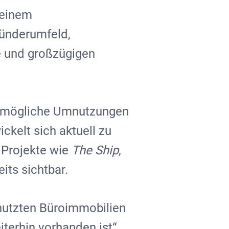
 einem
ründerumfeld,
e und großzügigen
und mögliche Umnutzungen
ckelt sich aktuell zu
 Projekte wie
The Ship
,
its sichtbar.
enutzten Büroimmobilien
terhin vorhanden ist“,