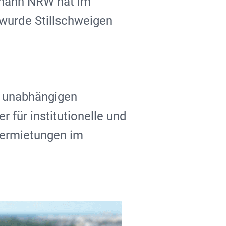
rmann NRW hat im
wurde Stillschweigen
 unabhängigen
 für institutionelle und
Vermietungen im