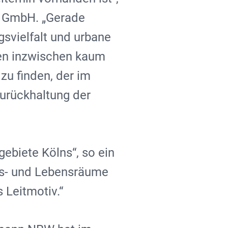
W GmbH. „Gerade
gsvielfalt und urbane
gen inzwischen kaum
zu finden, der im
Zurückhaltung der
ebiete Kölns“, so ein
its- und Lebensräume
 Leitmotiv.“