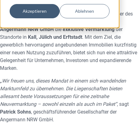
Akzeptieren
Ablehnen
Nach der Schließung dreier ehemaliger BMW-Autohäuser des
Autohauses Rolf Horn Ende März 2025 übernimmt die
Angermann NRW GmbH
die
exklusive Vermarktung
der
Standorte in
Kall, Jülich und Erftstadt
. Mit dem Ziel, die
gewerblich hervorragend angebundenen Immobilien kurzfristig
einer neuen Nutzung zuzuführen, bietet sich nun eine attraktive
Gelegenheit für Unternehmen, Investoren und expandierende
Marken.
„Wir freuen uns, dieses Mandat in einem sich wandelnden
Marktumfeld zu übernehmen. Die Liegenschaften bieten
allesamt beste Voraussetzungen für eine zeitnahe
Neuvermarktung – sowohl einzeln als auch im Paket“
, sagt
Patrick Sohns
, geschäftsführender Gesellschafter der
Angermann NRW GmbH.