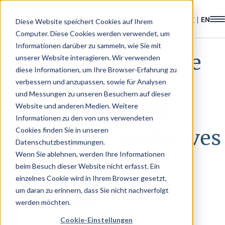
Diese Website speichert Cookies auf Ihrem
Vermarktung dreier
Computer. Diese Cookies werden verwendet, um
Informationen darüber zu sammeln, wie Sie mit
Ex-BMW-Standorte
unserer Website interagieren. Wir verwenden
diese Informationen, um Ihre Browser-Erfahrung zu
gestartet –
verbessern und anzupassen, sowie für Analysen
und Messungen zu unseren Besuchern auf dieser
Angermann NRW
Website und anderen Medien. Weitere
Informationen zu den von uns verwendeten
Cookies finden Sie in unseren
übernimmt exklusives
Datenschutzbestimmungen.
Wenn Sie ablehnen, werden Ihre Informationen
Mandat
beim Besuch dieser Website nicht erfasst. Ein
einzelnes Cookie wird in Ihrem Browser gesetzt,
um daran zu erinnern, dass Sie nicht nachverfolgt
Redaktion Angermann NRW
werden möchten.
Cookie-Einstellungen
16. Juni 2025